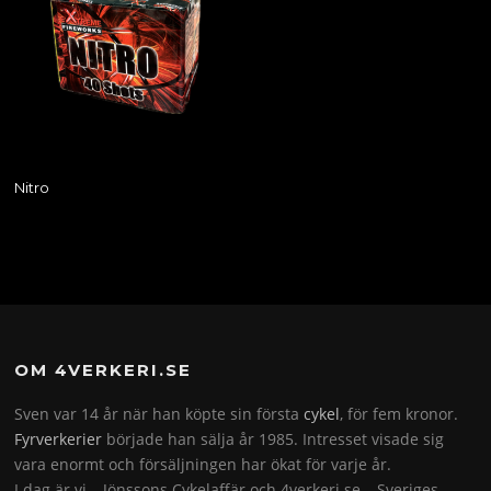
Nitro
OM 4VERKERI.SE
Sven var 14 år när han köpte sin första
cykel
, för fem kronor.
Fyrverkerier
började han sälja år 1985. Intresset visade sig
vara enormt och försäljningen har ökat för varje år.
I dag är vi – Jönssons Cykelaffär och 4verkeri.se – Sveriges