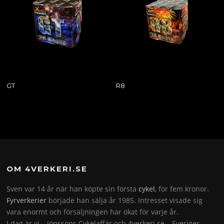
GT
R8
OM 4VERKERI.SE
Sven var 14 år när han köpte sin första
cykel
, för fem kronor.
Fyrverkerier
började han sälja år 1985. Intresset visade sig
vara enormt och försäljningen har ökat för varje år.
I dag är vi – Jönssons Cykelaffär och 4verkeri.se – Sveriges