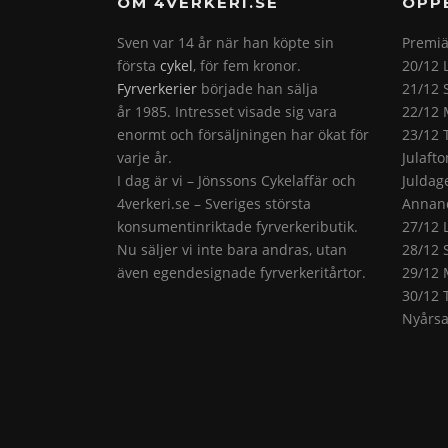
OM 4VERKERI.SE
ÖPP
Sven var 14 år när han köpte sin
Premiä
första
cykel
, för fem kronor.
20/12 
Fyrverkerier
började han sälja
21/12 
år 1985. Intresset visade sig vara
22/12 
enormt och försäljningen har ökat för
23/12 
varje år.
Julaft
I dag är vi – Jönssons Cykelaffär och
Juldag
4verkeri.se – Sveriges största
Annand
konsumentinriktade fyrverkeributik.
27/12 
Nu säljer vi inte bara andras, utan
28/12 
även egendesignade fyrverkeritårtor.
29/12 
30/12 
Nyårsa