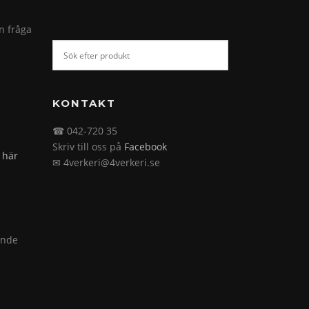
in fråga
KONTAKT
☎ 042-720 35
Skriv till oss på
Facebook
 här
✉ 4verkeri@4verkeri.se
ande