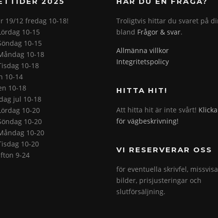
ETTIDER 2025
HAR DU EN FRÅGA?
r 19/12 fredag 10-18!
Troligtvis hittar du svaret på d
Lördag 10-15
bland
Frågor & svar
.
Söndag 10-15
Allmänna villkor
Måndag 10-18
Integritetspolicy
Tisdag 10-18
on 10-14
en 10-18
HITTA HIT!
ag jul 10-18
Att hitta hit är inte svårt!
Klicka
Lördag 10-20
för vägbeskrivning!
Söndag 10-20
Måndag 10-20
Tisdag 10-20
VI RESERVERAR OSS
fton 9-24
för eventuella skrivfel, missvis
bilder, prisjusteringar och
slutförsäljning.