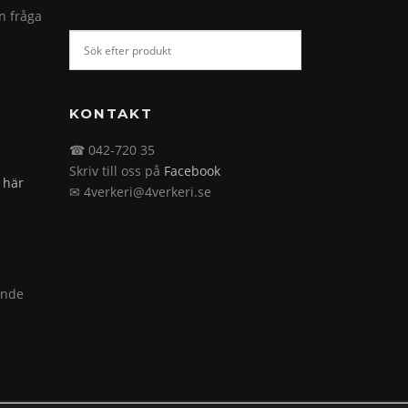
in fråga
KONTAKT
☎ 042-720 35
Skriv till oss på
Facebook
 här
✉ 4verkeri@4verkeri.se
ande