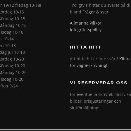
r 19/12 fredag 10-18!
Troligtvis hittar du svaret på d
Lördag 10-15
bland
Frågor & svar
.
Söndag 10-15
Allmänna villkor
Måndag 10-18
Integritetspolicy
Tisdag 10-18
on 10-14
en 10-18
HITTA HIT!
ag jul 10-18
Att hitta hit är inte svårt!
Klicka
Lördag 10-20
för vägbeskrivning!
Söndag 10-20
Måndag 10-20
Tisdag 10-20
VI RESERVERAR OSS
fton 9-24
för eventuella skrivfel, missvis
bilder, prisjusteringar och
slutförsäljning.