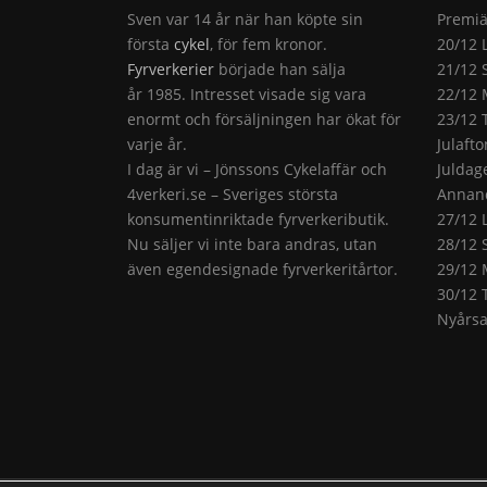
Sven var 14 år när han köpte sin
Premiä
första
cykel
, för fem kronor.
20/12 
Fyrverkerier
började han sälja
21/12 
år 1985. Intresset visade sig vara
22/12 
enormt och försäljningen har ökat för
23/12 
varje år.
Julaft
I dag är vi – Jönssons Cykelaffär och
Juldag
4verkeri.se – Sveriges största
Annand
konsumentinriktade fyrverkeributik.
27/12 
Nu säljer vi inte bara andras, utan
28/12 
även egendesignade fyrverkeritårtor.
29/12 
30/12 
Nyårsa