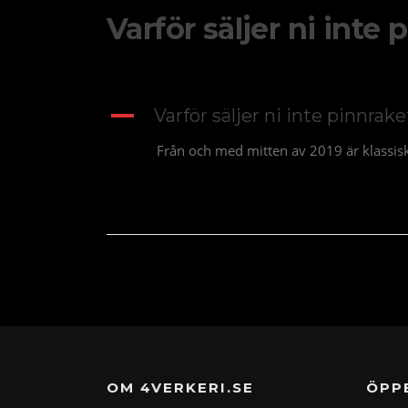
Varför säljer ni inte
A
Varför säljer ni inte pinnrak
Från och med mitten av 2019 är klassisk
OM 4VERKERI.SE
ÖPP