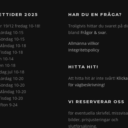
ETTIDER 2025
HAR DU EN FRÅGA?
r 19/12 fredag 10-18!
Troligtvis hittar du svaret på d
Lördag 10-15
bland
Frågor & svar
.
Söndag 10-15
Allmänna villkor
Måndag 10-18
Integritetspolicy
Tisdag 10-18
on 10-14
en 10-18
HITTA HIT!
ag jul 10-18
Att hitta hit är inte svårt!
Klicka
Lördag 10-20
för vägbeskrivning!
Söndag 10-20
Måndag 10-20
Tisdag 10-20
VI RESERVERAR OSS
fton 9-24
för eventuella skrivfel, missvis
bilder, prisjusteringar och
slutförsäljning.