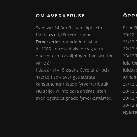
OM 4VERKERI.SE
ÖPP
Sven var 14 år när han köpte sin
Premiä
första
cykel
, för fem kronor.
20/12 
Fyrverkerier
började han sälja
21/12 
år 1985. Intresset visade sig vara
22/12 
enormt och försäljningen har ökat för
23/12 
varje år.
Julaft
I dag är vi – Jönssons Cykelaffär och
Juldag
4verkeri.se – Sveriges största
Annand
konsumentinriktade fyrverkeributik.
27/12 
Nu säljer vi inte bara andras, utan
28/12 
även egendesignade fyrverkeritårtor.
29/12 
30/12 
Nyårsa