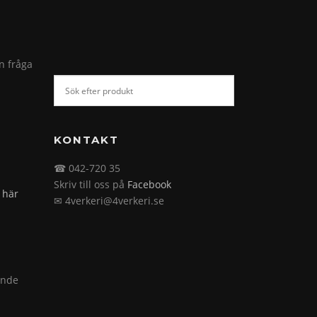
in fråga
KONTAKT
☎ 042-720 35
Skriv till oss på
Facebook
 här
✉ 4verkeri@4verkeri.se
ande