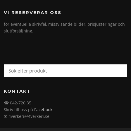
VI RESERVERAR OSS
för eventuella skrivfel, missvisande bilder, prisjusteringar och
slutförsäljning.
KONTAKT
☎ 042-720 35
Skriv till oss på
Facebook
✉ 4verkeri@4verkeri.se