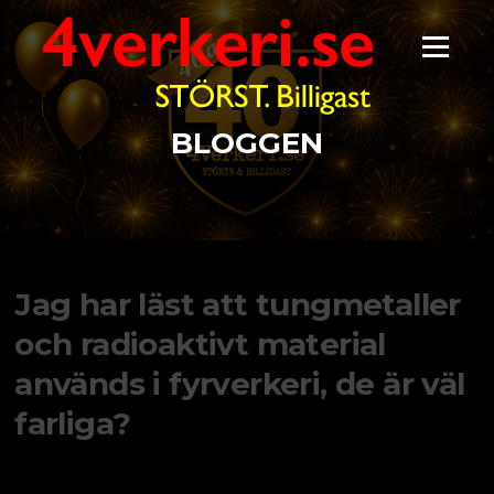
Hoppa
till
Meny
innehåll
BLOGGEN
Jag har läst att tungmetaller
och radioaktivt material
används i fyrverkeri, de är väl
farliga?