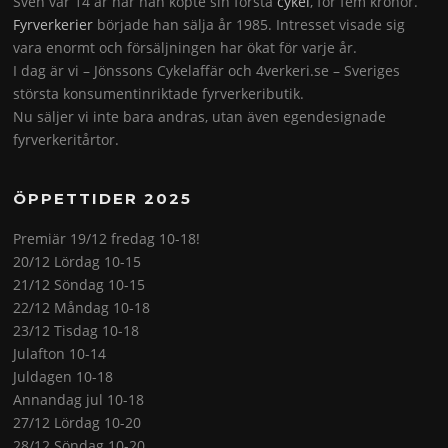
Sven var 14 år när han köpte sin första
cykel
, för fem kronor.
Fyrverkerier
började han sälja år 1985. Intresset visade sig
vara enormt och försäljningen har ökat för varje år.
I dag är vi – Jönssons Cykelaffär och 4verkeri.se – Sveriges
största konsumentinriktade fyrverkeributik.
Nu säljer vi inte bara andras, utan även egendesignade
fyrverkeritårtor.
ÖPPETTIDER 2025
Premiär 19/12 fredag 10-18!
20/12 Lördag 10-15
21/12 Söndag 10-15
22/12 Måndag 10-18
23/12 Tisdag 10-18
Julafton 10-14
Juldagen 10-18
Annandag jul 10-18
27/12 Lördag 10-20
28/12 Söndag 10-20