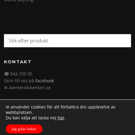
KONTAKT
☎ 042-720 35
Skriv till oss på
Facebook
✉ 4verkeri@4verkeri.se
Vi använder cookies för att förbättra din upplevelse av
webbplatsen.
Du kan välja att tacka nej
här
.
Upphovsrätt © 2026 4verkeri.se. Alla rättigheter förbehålls.
Jag gillar kakor
Screenr parallax theme
av FameThemes