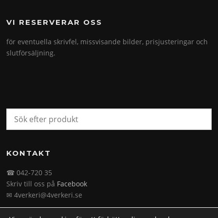
VI RESERVERAR OSS
för eventuella skrivfel, missvisande bilder, prisjusteringar och
slutförsäljning.
KONTAKT
☎ 042-720 35
Skriv till oss på
Facebook
✉ 4verkeri@4verkeri.se