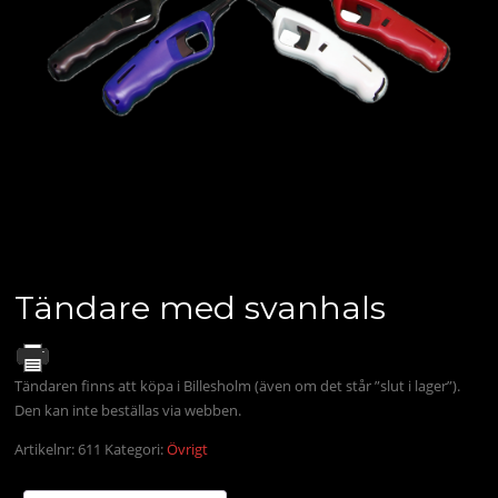
Tändare med svanhals
Tändaren finns att köpa i Billesholm (även om det står ”slut i lager”).
Den kan inte beställas via webben.
Artikelnr:
611
Kategori:
Övrigt