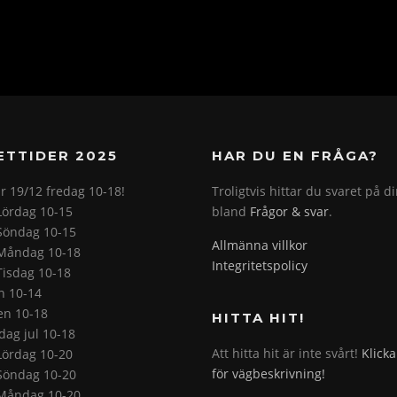
ETTIDER 2025
HAR DU EN FRÅGA?
r 19/12 fredag 10-18!
Troligtvis hittar du svaret på d
Lördag 10-15
bland
Frågor & svar
.
Söndag 10-15
Allmänna villkor
Måndag 10-18
Integritetspolicy
Tisdag 10-18
on 10-14
en 10-18
HITTA HIT!
ag jul 10-18
Att hitta hit är inte svårt!
Klicka
Lördag 10-20
för vägbeskrivning!
Söndag 10-20
Måndag 10-20