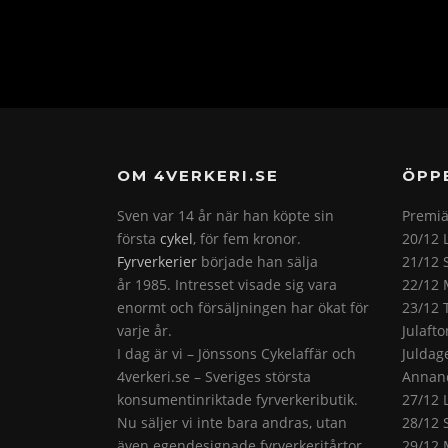
OM 4VERKERI.SE
ÖPP
Sven var 14 år när han köpte sin
Premiä
första
cykel
, för fem kronor.
20/12 
Fyrverkerier
började han sälja
21/12 
år 1985. Intresset visade sig vara
22/12 
enormt och försäljningen har ökat för
23/12 
varje år.
Julaft
I dag är vi – Jönssons Cykelaffär och
Juldag
4verkeri.se – Sveriges största
Annand
konsumentinriktade fyrverkeributik.
27/12 
Nu säljer vi inte bara andras, utan
28/12 
även egendesignade fyrverkeritårtor.
29/12 