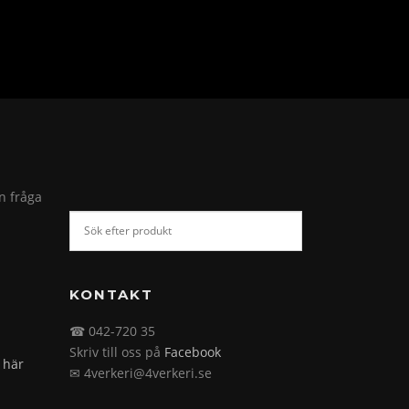
in fråga
KONTAKT
☎ 042-720 35
Skriv till oss på
Facebook
 här
✉ 4verkeri@4verkeri.se