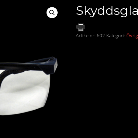
Skyddsgl
Artikelnr:
602
Kategori:
Övrig