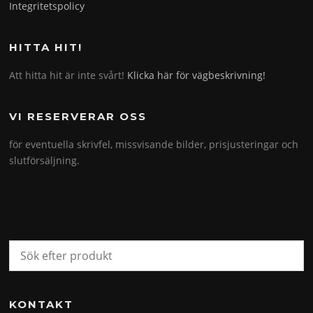
Integritetspolicy
HITTA HIT!
Att hitta hit är inte svårt!
Klicka här för vägbeskrivning!
VI RESERVERAR OSS
för eventuella skrivfel, missvisande bilder, prisjusteringar och
slutförsäljning.
KONTAKT