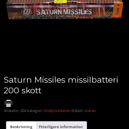
Saturn Missiles missilbatteri
200 skott
Artikelnr:
204
Kategori:
Småfyrverkerier
Etikett:
Vulcan
Beskrivning
Ytterligare information