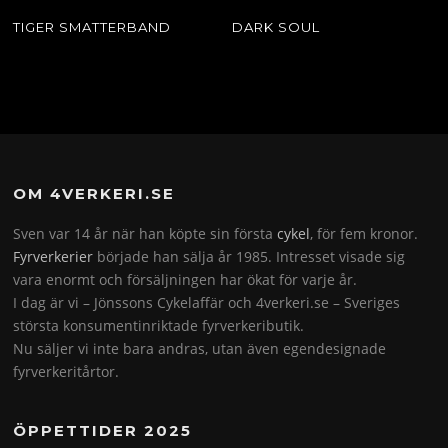
TIGER SMATTERBAND
DARK SOUL
OM 4VERKERI.SE
Sven var 14 år när han köpte sin första
cykel
, för fem kronor.
Fyrverkerier
började han sälja år 1985. Intresset visade sig
vara enormt och försäljningen har ökat för varje år.
I dag är vi – Jönssons Cykelaffär och 4verkeri.se – Sveriges
största konsumentinriktade fyrverkeributik.
Nu säljer vi inte bara andras, utan även egendesignade
fyrverkeritårtor.
ÖPPETTIDER 2025