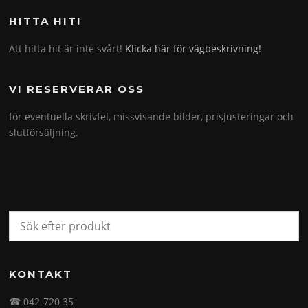
HITTA HIT!
Att hitta hit är inte svårt!
Klicka här för vägbeskrivning!
VI RESERVERAR OSS
för eventuella skrivfel, missvisande bilder, prisjusteringar och
slutförsäljning.
KONTAKT
☎ 042-720 35