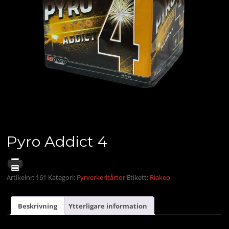
Pyro Addict 4
Artikelnr:
161
Kategori:
Fyrverkeritårtor
Etikett:
Riakeo
Beskrivning
Ytterligare information