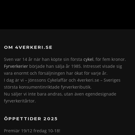
OM 4VERKERI.SE
Sven var 14 år när han köpte sin första
cykel
, för fem kronor.
Fyrverkerier
började han sälja år 1985. Intresset visade sig
vara enormt och försäljningen har ökat för varje år.
I dag är vi – Jönssons Cykelaffär och 4verkeri.se – Sveriges
största konsumentinriktade fyrverkeributik.
Nu säljer vi inte bara andras, utan även egendesignade
fyrverkeritårtor.
ÖPPETTIDER 2025
Premiär 19/12 fredag 10-18!