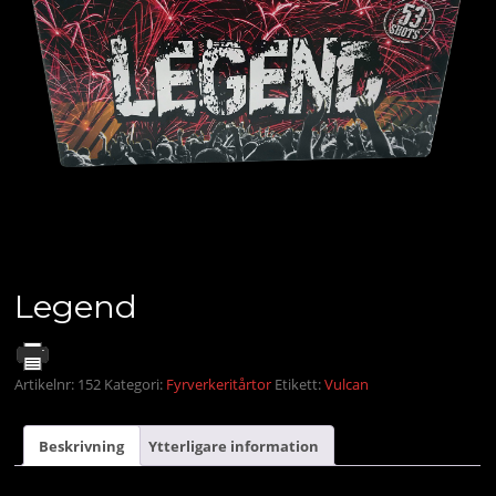
Legend
Artikelnr:
152
Kategori:
Fyrverkeritårtor
Etikett:
Vulcan
Beskrivning
Ytterligare information