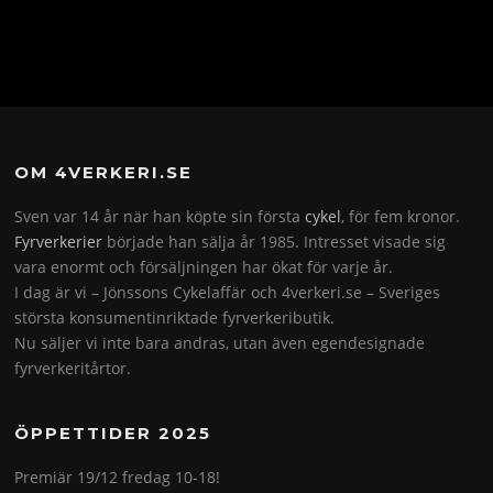
OM 4VERKERI.SE
Sven var 14 år när han köpte sin första
cykel
, för fem kronor.
Fyrverkerier
började han sälja år 1985. Intresset visade sig
vara enormt och försäljningen har ökat för varje år.
I dag är vi – Jönssons Cykelaffär och 4verkeri.se – Sveriges
största konsumentinriktade fyrverkeributik.
Nu säljer vi inte bara andras, utan även egendesignade
fyrverkeritårtor.
ÖPPETTIDER 2025
Premiär 19/12 fredag 10-18!