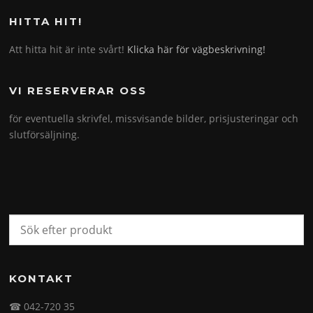
HITTA HIT!
Att hitta hit är inte svårt!
Klicka här för vägbeskrivning!
VI RESERVERAR OSS
för eventuella skrivfel, missvisande bilder, prisjusteringar och
slutförsäljning.
KONTAKT
☎ 042-720 35