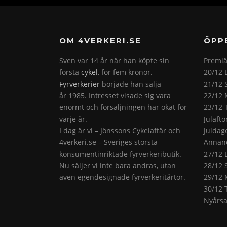
OM 4VERKERI.SE
ÖPP
Sven var 14 år när han köpte sin
Premiä
första
cykel
, för fem kronor.
20/12 
Fyrverkerier
började han sälja
21/12 
år 1985. Intresset visade sig vara
22/12 
enormt och försäljningen har ökat för
23/12 
varje år.
Julaft
I dag är vi – Jönssons Cykelaffär och
Juldag
4verkeri.se – Sveriges största
Annand
konsumentinriktade fyrverkeributik.
27/12 
Nu säljer vi inte bara andras, utan
28/12 
även egendesignade fyrverkeritårtor.
29/12 
30/12 
Nyårsa