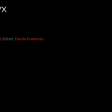
yx
t
Etikett:
Panda Fireworks