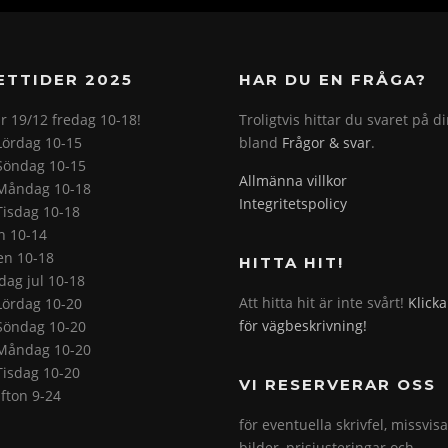
ETTIDER 2025
HAR DU EN FRÅGA?
r 19/12 fredag 10-18!
Troligtvis hittar du svaret på d
Lördag 10-15
bland
Frågor & svar
.
Söndag 10-15
Allmänna villkor
Måndag 10-18
Integritetspolicy
Tisdag 10-18
on 10-14
en 10-18
HITTA HIT!
ag jul 10-18
Att hitta hit är inte svårt!
Klicka
Lördag 10-20
för vägbeskrivning!
Söndag 10-20
Måndag 10-20
Tisdag 10-20
VI RESERVERAR OSS
fton 9-24
för eventuella skrivfel, missvis
bilder, prisjusteringar och