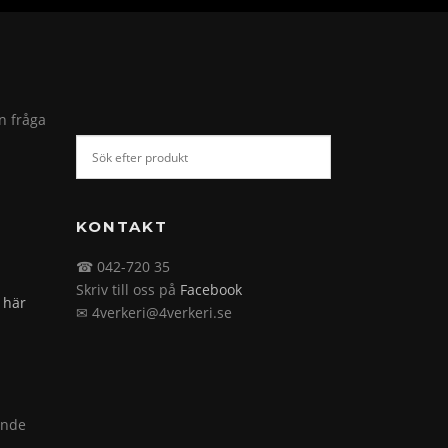
in fråga
KONTAKT
☎ 042-720 35
Skriv till oss på
Facebook
 här
✉ 4verkeri@4verkeri.se
ande