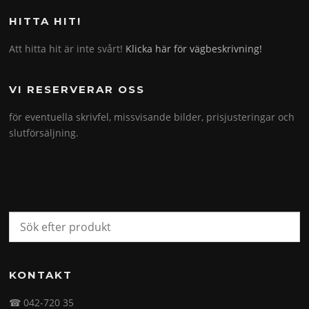
HITTA HIT!
Att hitta hit är inte svårt!
Klicka här för vägbeskrivning!
VI RESERVERAR OSS
för eventuella skrivfel, missvisande bilder, prisjusteringar och
slutförsäljning.
KONTAKT
☎ 042-720 35