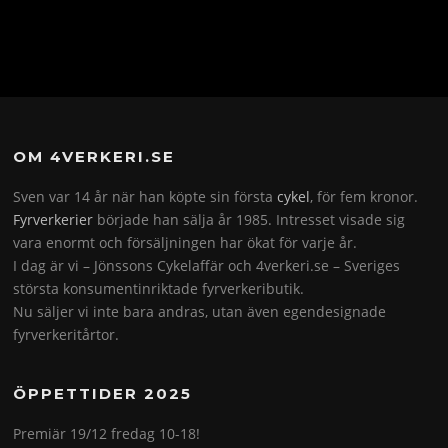
OM 4VERKERI.SE
Sven var 14 år när han köpte sin första
cykel
, för fem kronor.
Fyrverkerier
började han sälja år 1985. Intresset visade sig
vara enormt och försäljningen har ökat för varje år.
I dag är vi – Jönssons Cykelaffär och 4verkeri.se – Sveriges
största konsumentinriktade fyrverkeributik.
Nu säljer vi inte bara andras, utan även egendesignade
fyrverkeritårtor.
ÖPPETTIDER 2025
Premiär 19/12 fredag 10-18!