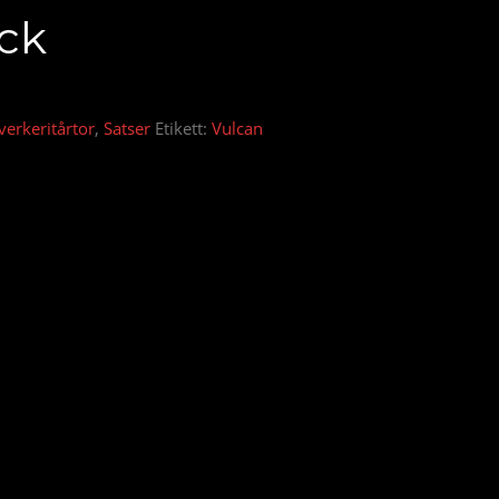
ck
verkeritårtor
,
Satser
Etikett:
Vulcan