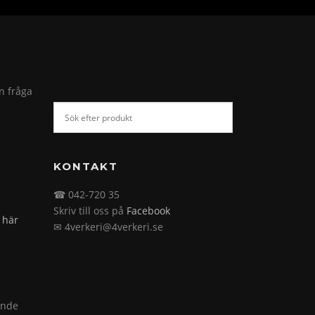
in fråga
KONTAKT
☎ 042-720 35
Skriv till oss på
Facebook
 här
✉ 4verkeri@4verkeri.se
ande