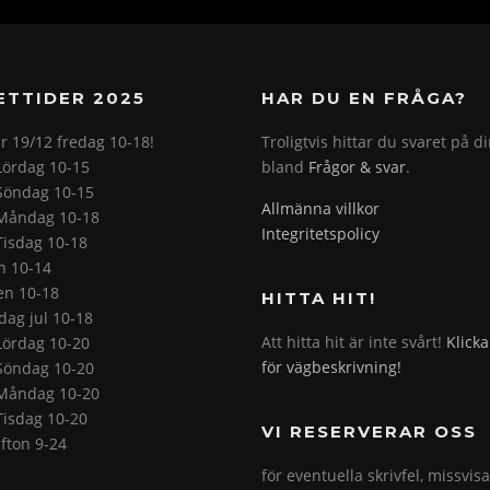
ETTIDER 2025
HAR DU EN FRÅGA?
r 19/12 fredag 10-18!
Troligtvis hittar du svaret på d
Lördag 10-15
bland
Frågor & svar
.
Söndag 10-15
Allmänna villkor
Måndag 10-18
Integritetspolicy
Tisdag 10-18
on 10-14
en 10-18
HITTA HIT!
ag jul 10-18
Att hitta hit är inte svårt!
Klicka
Lördag 10-20
för vägbeskrivning!
Söndag 10-20
Måndag 10-20
Tisdag 10-20
VI RESERVERAR OSS
fton 9-24
för eventuella skrivfel, missvis