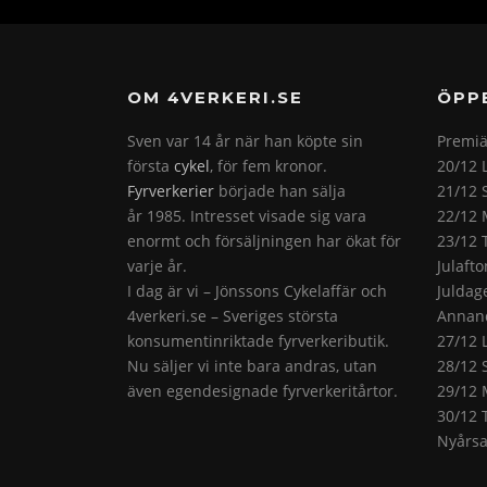
OM 4VERKERI.SE
ÖPP
Sven var 14 år när han köpte sin
Premiä
första
cykel
, för fem kronor.
20/12 
Fyrverkerier
började han sälja
21/12 
år 1985. Intresset visade sig vara
22/12 
enormt och försäljningen har ökat för
23/12 
varje år.
Julaft
I dag är vi – Jönssons Cykelaffär och
Juldag
4verkeri.se – Sveriges största
Annand
konsumentinriktade fyrverkeributik.
27/12 
Nu säljer vi inte bara andras, utan
28/12 
även egendesignade fyrverkeritårtor.
29/12 
30/12 
Nyårsa