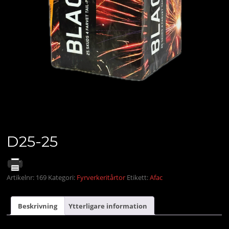
D25-25
Artikelnr:
169
Kategori:
Fyrverkeritårtor
Etikett:
Afac
Beskrivning
Ytterligare information