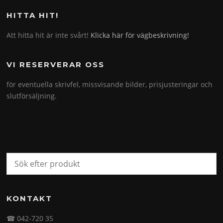
HITTA HIT!
Att hitta hit är inte svårt!
Klicka här för vägbeskrivning!
VI RESERVERAR OSS
för eventuella skrivfel, missvisande bilder, prisjusteringar och
slutförsäljning.
KONTAKT
☎ 042-720 35