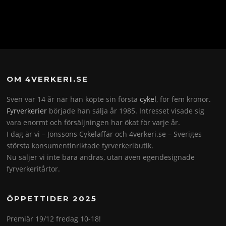
OM 4VERKERI.SE
Sven var 14 år när han köpte sin första
cykel
, för fem kronor.
Fyrverkerier
började han sälja år 1985. Intresset visade sig
vara enormt och försäljningen har ökat för varje år.
I dag är vi – Jönssons Cykelaffär och 4verkeri.se – Sveriges
största konsumentinriktade fyrverkeributik.
Nu säljer vi inte bara andras, utan även egendesignade
fyrverkeritårtor.
ÖPPETTIDER 2025
Premiär 19/12 fredag 10-18!