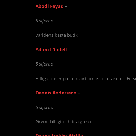
Abodi Fayad
–
5 stjärna
världens bästa butik
Adam Ländell
–
5 stjärna
Billiga priser på t.e.x airbombs och raketer. En s
Dennis Andersson
–
5 stjärna
Grymt billigt och bra grejer !
Danne Joakim Wallin
–