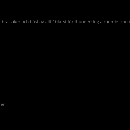
h bra saker och bäst av allt 10kr st för thunderking airbombs kan de
ken!