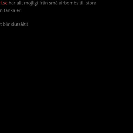
i.se
har allt möjligt från små airbombs till stora
n tänka er!
lir slutsålt!!