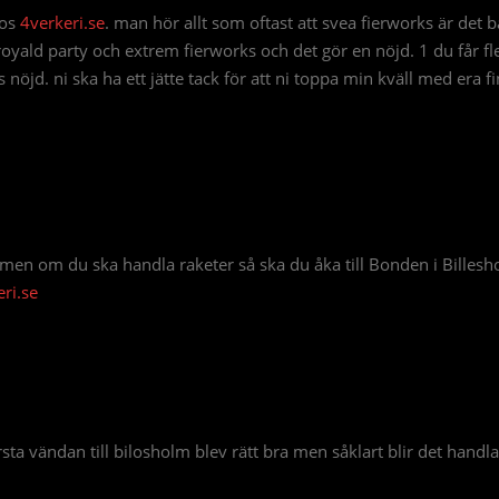
hos
4verkeri.se
. man hör allt som oftast att svea fierworks är det bäs
oyald party och extrem fierworks och det gör en nöjd. 1 du får fle
 nöjd. ni ska ha ett jätte tack för att ni toppa min kväll med era fi
en om du ska handla raketer så ska du åka till Bonden i Billes
ri.se
rsta vändan till bilosholm blev rätt bra men såklart blir det handl