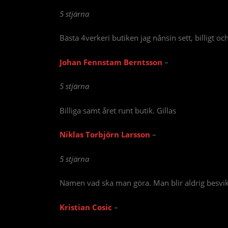
5 stjärna
Bästa 4verkeri butiken jag nånsin sett, billigt oc
Johan Fennstam Berntsson
–
5 stjärna
Billiga samt året runt butik. Gillas
Niklas Torbjörn Larsson
–
5 stjärna
Nämen vad ska man göra. Man blir aldrig besvi
Kristian Cosic
–