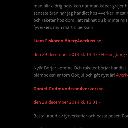
man blir aldrig besviken när man köper grejer 
senaste åren har jag handlat hos 4verkeri mest r
och raketer hos dom. lätt räknat du blir inte miss
fyverkeri. mvh martin persson
Liam Fiskaren Åberg
4verkeri.se
den 29 december 2014 kl. 14:47
·
Helsingborg
·
Nyår Börjar komma Och raketer börjar handlas m
plåmboken är tom Godjul och gåt nytt år!
4verke
Daniel Gudmundsson
4verkeri.se
den 28 december 2014 kl. 13:31
·
Bästa utbud av fyrverkerier och bästa priser. Fö