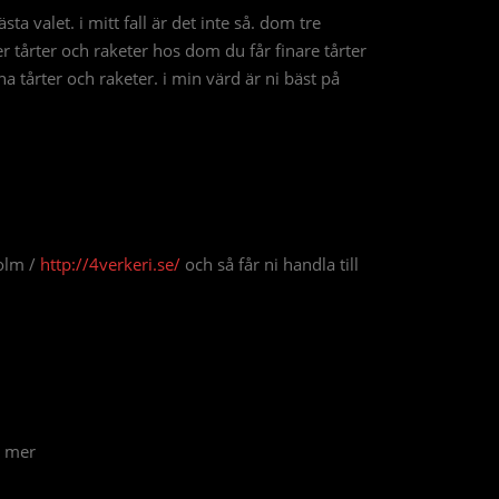
ta valet. i mitt fall är det inte så. dom tre
r tårter och raketer hos dom du får finare tårter
na tårter och raketer. i min värd är ni bäst på
holm /
http://4verkeri.se/
och så får ni handla till
a mer