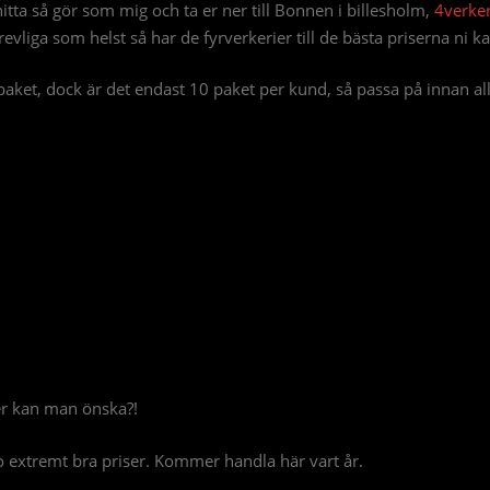
n hitta så gör som mig och ta er ner till Bonnen i billesholm,
4verker
evliga som helst så har de fyrverkerier till de bästa priserna ni ka
ket, dock är det endast 10 paket per kund, så passa på innan allt b
mer kan man önska?!
 extremt bra priser. Kommer handla här vart år.