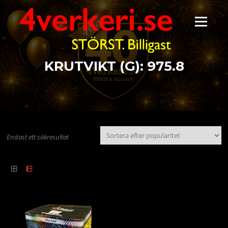
Hoppa
till
Meny
innehåll
KRUTVIKT (G):
975.8
Endast ett sökresultat