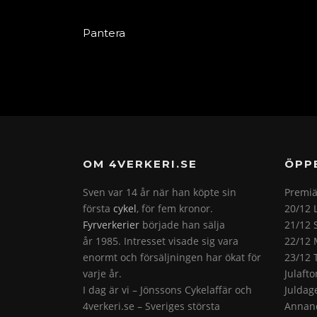
Pantera
OM 4VERKERI.SE
ÖPP
Sven var 14 år när han köpte sin
Premiä
första
cykel
, för fem kronor.
20/12 
Fyrverkerier
började han sälja
21/12 
år 1985. Intresset visade sig vara
22/12 
enormt och försäljningen har ökat för
23/12 
varje år.
Julaft
I dag är vi – Jönssons Cykelaffär och
Juldag
4verkeri.se – Sveriges största
Annand