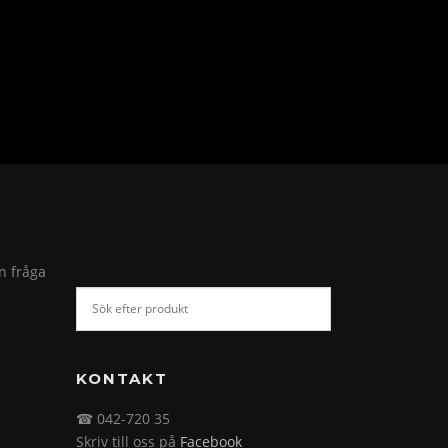
in fråga
KONTAKT
☎ 042-720 35
Skriv till oss på
Facebook