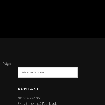
in fråga
KONTAKT
☎ 042-720 35
Skriv till oss på
Facebook