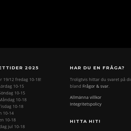
ETTIDER 2025
HAR DU EN FRÅGA?
r 19/12 fredag 10-18!
Troligtvis hittar du svaret på d
Lördag 10-15
bland
Frågor & svar
.
Söndag 10-15
Allmänna villkor
Måndag 10-18
Integritetspolicy
Tisdag 10-18
on 10-14
en 10-18
HITTA HIT!
ag jul 10-18