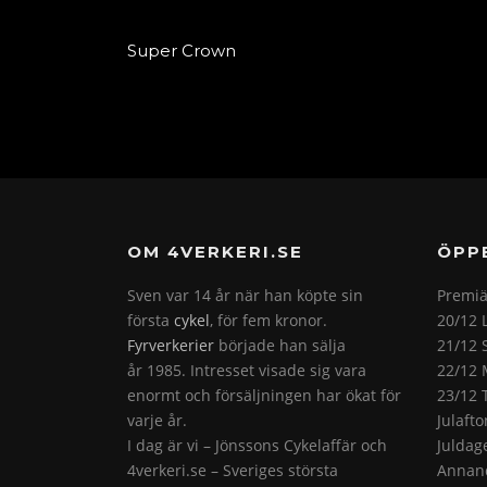
Super Crown
OM 4VERKERI.SE
ÖPP
Sven var 14 år när han köpte sin
Premiä
första
cykel
, för fem kronor.
20/12 
Fyrverkerier
började han sälja
21/12 
år 1985. Intresset visade sig vara
22/12 
enormt och försäljningen har ökat för
23/12 
varje år.
Julaft
I dag är vi – Jönssons Cykelaffär och
Juldag
4verkeri.se – Sveriges största
Annand