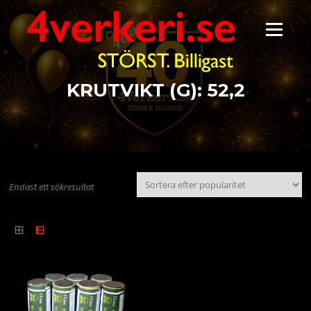
Hoppa
till
Meny
innehåll
KRUTVIKT (G):
52,2
Endast ett sökresultat