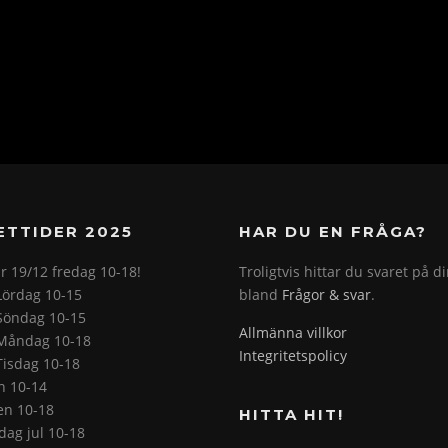
ETTIDER 2025
HAR DU EN FRÅGA?
r 19/12 fredag 10-18!
Troligtvis hittar du svaret på d
Lördag 10-15
bland
Frågor & svar
.
Söndag 10-15
Allmänna villkor
Måndag 10-18
Integritetspolicy
Tisdag 10-18
on 10-14
en 10-18
HITTA HIT!
ag jul 10-18