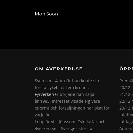
Mon Soon
OM 4VERKERI.SE
ÖPP
Sven var 14 år när han köpte sin
Premiä
första
cykel
, för fem kronor.
20/12 
Fyrverkerier
började han sälja
21/12 
år 1985. Intresset visade sig vara
22/12 
enormt och försäljningen har ökat för
23/12 
varje år.
Julaft
I dag är vi – Jönssons Cykelaffär och
Juldag
4verkeri.se – Sveriges största
Annand