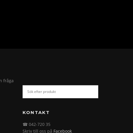
in fråga
KONTAKT
☎ 042-720 35
Skriv till oss på
Facebook