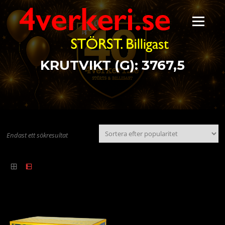
Hoppa
till
Meny
innehåll
KRUTVIKT (G):
3767,5
Endast ett sökresultat