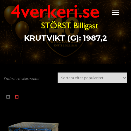
Hoppa
till
Meny
innehåll
KRUTVIKT (G):
1987,2
Endast ett sökresultat