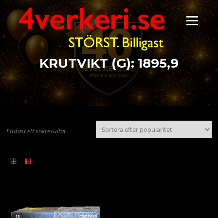
Hoppa
till
Meny
innehåll
KRUTVIKT (G):
1895,9
Endast ett sökresultat