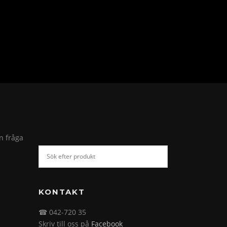
in fråga
KONTAKT
☎ 042-720 35
Skriv till oss på
Facebook