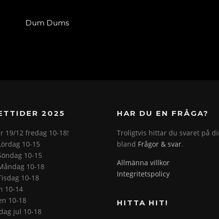
Dum Dums
ETTIDER 2025
HAR DU EN FRÅGA?
r 19/12 fredag 10-18!
Troligtvis hittar du svaret på d
Lördag 10-15
bland
Frågor & svar
.
Söndag 10-15
Allmänna villkor
Måndag 10-18
Integritetspolicy
Tisdag 10-18
on 10-14
en 10-18
HITTA HIT!
ag jul 10-18