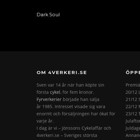
Dark Soul
OM 4VERKERI.SE
ÖPP
Sven var 14 år när han köpte sin
Premiä
första
cykel
, för fem kronor.
20/12 
Fyrverkerier
började han sälja
21/12 
år 1985. Intresset visade sig vara
22/12 
enormt och försäljningen har ökat för
23/12 
varje år.
Julaft
I dag är vi – Jönssons Cykelaffär och
Juldag
4verkeri.se – Sveriges största
Annand