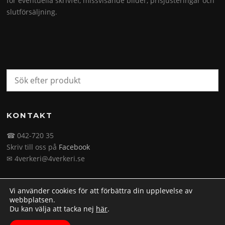
för eventuella skrivfel, missvisande bilder, prisjusteringar och
slutförsäljning.
KONTAKT
☎ 042-720 35
Skriv till oss på
Facebook
✉ 4verkeri@4verkeri.se
Vi använder cookies för att förbättra din upplevelse av
webbplatsen.
Du kan välja att tacka nej
här
.
Upphovsrätt © 2026 4verkeri.se. Alla rättigheter förbehålls.