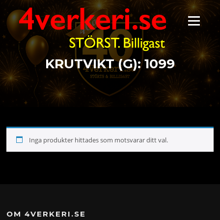
Hoppa
till
Meny
innehåll
KRUTVIKT (G):
1099
Inga produkter hittades som motsvarar ditt val.
OM 4VERKERI.SE