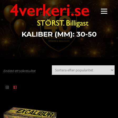
Hoppa
till
Meny
innehåll
KALIBER (MM):
30-50
Endast ett sökresultat