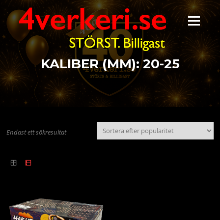
Hoppa
till
Meny
innehåll
KALIBER (MM):
20-25
Endast ett sökresultat