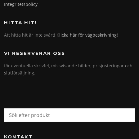
Integritetspolicy
HITTA HIT!
Att hitta hit är inte svårt!
Klicka här för vägbeskrivning!
VI RESERVERAR OSS
för eventuella skrivfel, missvisande bilder, prisjusteringar och
slutförsäljning.
KONTAKT