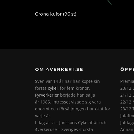
Gröna kulor (96 st)
OM 4VERKERI.SE
ÖPP
Sven var 14 år när han köpte sin
Premiä
första
cykel
, för fem kronor.
20/12 
Fyrverkerier
började han sälja
21/12 
år 1985. Intresset visade sig vara
22/12 
enormt och försäljningen har ökat för
23/12 
varje år.
Julaft
I dag är vi – Jönssons Cykelaffär och
Juldag
4verkeri.se – Sveriges största
Annand