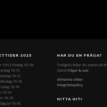
ETTIDER 2025
HAR DU EN FRÅGA?
r 19/12 fredag 10-18!
Troligtvis hittar du svaret på d
Lördag 10-15
bland
Frågor & svar
.
Söndag 10-15
Allmänna villkor
Måndag 10-18
Integritetspolicy
Tisdag 10-18
on 10-14
en 10-18
HITTA HIT!
ag jul 10-18