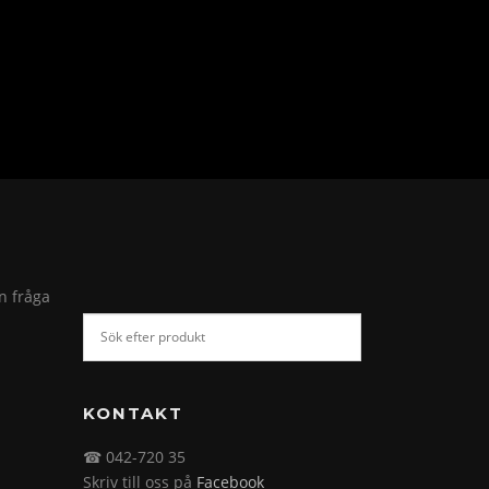
in fråga
KONTAKT
☎ 042-720 35
Skriv till oss på
Facebook