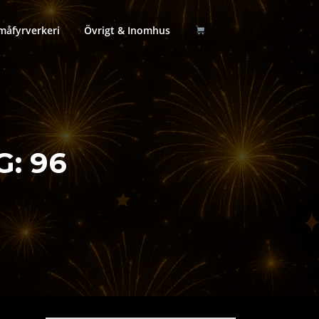
måfyrverkeri
Övrigt & Inomhus
G:
96