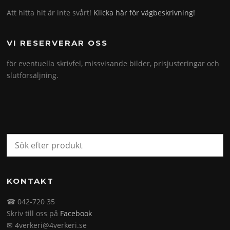
Att hitta hit är inte svårt!
Klicka här för vägbeskrivning!
VI RESERVERAR OSS
för eventuella skrivfel, missvisande bilder, prisjusteringar och
slutförsäljning.
KONTAKT
☎ 042-720 35
Skriv till oss på
Facebook
✉ 4verkeri@4verkeri.se