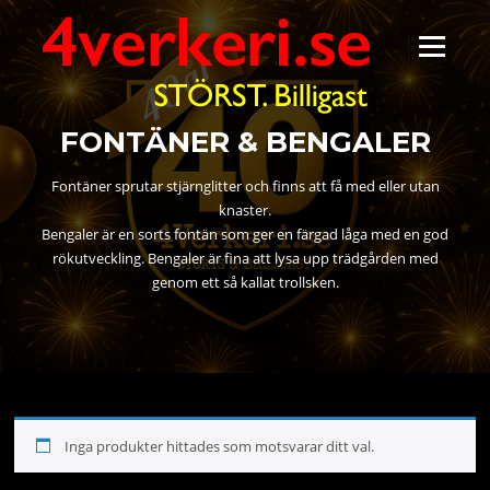
Hoppa
till
Meny
innehåll
FONTÄNER & BENGALER
Fontäner sprutar stjärnglitter och finns att få med eller utan
knaster.
Bengaler är en sorts fontän som ger en färgad låga med en god
rökutveckling. Bengaler är fina att lysa upp trädgården med
genom ett så kallat trollsken.
Inga produkter hittades som motsvarar ditt val.