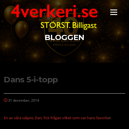
Hoppa
till
Meny
innehåll
BLOGGEN
Dans 5-i-topp
31 december, 2014
En av våra säljare, Dan, fick frågan vilket som var hans favorite
r.